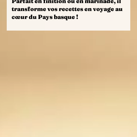
Parfait en finition ou en marinade, il
transforme vos recettes en voyage au
cœur du Pays basque !