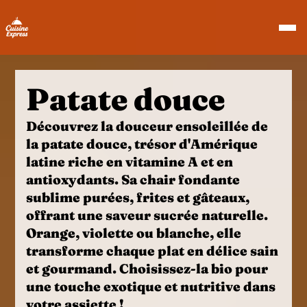
Patate douce
Découvrez la douceur ensoleillée de
la
patate douce
, trésor d'
Amérique
latine
riche en
vitamine A
et en
antioxydants
. Sa chair fondante
sublime
purées
,
frites
et
gâteaux
,
offrant une saveur sucrée naturelle.
Orange, violette ou blanche, elle
transforme chaque plat en délice sain
et gourmand. Choisissez-la bio pour
une touche exotique et nutritive dans
votre assiette !